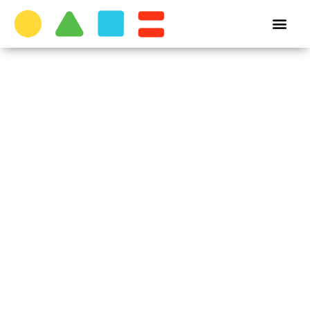
Zagorje
DevCon –
prva
zagorska