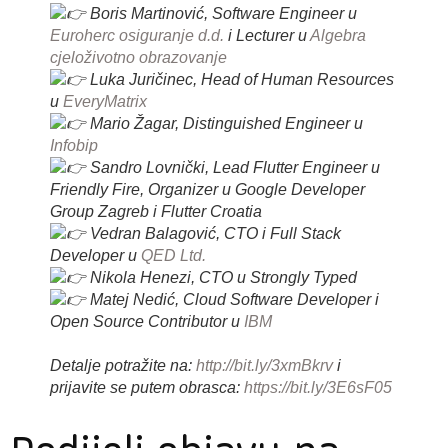
Boris Martinović, Software Engineer u
Euroherc osiguranje d.d.
i Lecturer u
Algebra
cjeloživotno obrazovanje
Luka Juričinec, Head of Human Resources
u
EveryMatrix
Mario Žagar, Distinguished Engineer u
Infobip
Sandro Lovnički, Lead Flutter Engineer u
Friendly Fire, Organizer u Google Developer
Group Zagreb i Flutter Croatia
Vedran Balagović, CTO i Full Stack
Developer u
QED Ltd.
Nikola Henezi, CTO u Strongly Typed
Matej Nedić, Cloud Software Developer i
Open Source Contributor u
IBM
Detalje potražite na:
http://bit.ly/3xmBkrv
i
prijavite se putem obrasca:
https://bit.ly/3E6sF05