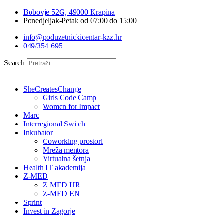
Idi
Bobovje 52G, 49000 Krapina
na
Ponedjeljak-Petak od 07:00 do 15:00
sadržaj
info@poduzetnickicentar-kzz.hr
049/354-695
Search
SheCreatesChange
Girls Code Camp
Women for Impact
Marc
Interregional Switch
Inkubator
Coworking prostori
Mreža mentora
Virtualna šetnja
Health IT akademija
Z-MED
Z-MED HR
Z-MED EN
Sprint
Invest in Zagorje