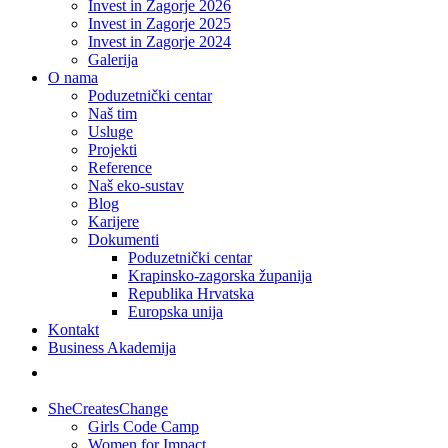
Invest in Zagorje 2026
Invest in Zagorje 2025
Invest in Zagorje 2024
Galerija
O nama
Poduzetnički centar
Naš tim
Usluge
Projekti
Reference
Naš eko-sustav
Blog
Karijere
Dokumenti
Poduzetnički centar
Krapinsko-zagorska županija
Republika Hrvatska
Europska unija
Kontakt
Business Akademija
SheCreatesChange
Girls Code Camp
Women for Impact