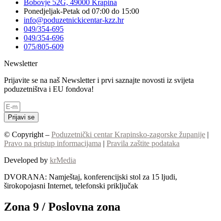
Bobovje 52G, 49000 Krapina
Ponedjeljak-Petak od 07:00 do 15:00
info@poduzetnickicentar-kzz.hr
049/354-695
049/354-696
075/805-609
Newsletter
Prijavite se na naš Newsletter i prvi saznajte novosti iz svijeta
poduzetništva i EU fondova!
Prijavi se
© Copyright –
Poduzetnički centar Krapinsko-zagorske županije
|
Pravo na pristup informacijama
|
Pravila zaštite podataka
Developed by
krMedia
DVORANA: Namještaj, konferencijski stol za 15 ljudi,
širokopojasni Internet, telefonski priključak
Zona 9 / Poslovna zona