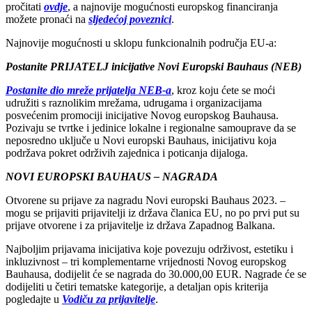
pročitati
ovdje
, a najnovije mogućnosti europskog financiranja
možete pronaći na
sljedećoj poveznici
.
Najnovije mogućnosti u sklopu funkcionalnih područja EU-a:
Postanite PRIJATELJ inicijative Novi Europski Bauhaus (NEB)
Postanite dio mreže prijatelja NEB-a
, kroz koju ćete se moći
udružiti s raznolikim mrežama, udrugama i organizacijama
posvećenim promociji inicijative Novog europskog Bauhausa.
Pozivaju se tvrtke i jedinice lokalne i regionalne samouprave da se
neposredno uključe u Novi europski Bauhaus, inicijativu koja
podržava pokret održivih zajednica i poticanja dijaloga.
NOVI EUROPSKI BAUHAUS – NAGRADA
Otvorene su prijave za nagradu Novi europski Bauhaus 2023. –
mogu se prijaviti prijavitelji iz država članica EU, no po prvi put su
prijave otvorene i za prijavitelje iz država Zapadnog Balkana.
Najboljim prijavama inicijativa koje povezuju održivost, estetiku i
inkluzivnost – tri komplementarne vrijednosti Novog europskog
Bauhausa, dodijelit će se nagrada do 30.000,00 EUR. Nagrade će se
dodijeliti u četiri tematske kategorije, a detaljan opis kriterija
pogledajte u
Vodiču za prijavitelje
.