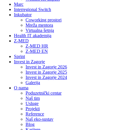
Marc
Interregional Switch
Inkubator
Coworking prostori
Mreža mentora
Virtualna šetnja
Health IT akademija
Z-MED
Z-MED HR
Z-MED EN
Sprint
Invest in Zagorje
Invest in Zagorje 2026
Invest in Zagorje 2025
Invest in Zagorje 2024
Galerija
O nama
Poduzetnički centar
Naš tim
Usluge
Projekti
Reference
Naš eko-sustav
Blog
Karijere