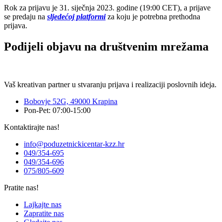
Rok za prijavu je 31. siječnja 2023. godine (19:00 CET), a prijave
se predaju na
sljedećoj platformi
za koju je potrebna prethodna
prijava.
Podijeli objavu na društvenim mrežama
Vaš kreativan partner u stvaranju prijava i realizaciji poslovnih ideja.
Bobovje 52G, 49000 Krapina
Pon-Pet: 07:00-15:00
Kontaktirajte nas!
info@poduzetnickicentar-kzz.hr
049/354-695
049/354-696
075/805-609
Pratite nas!
Lajkajte nas
Zapratite nas