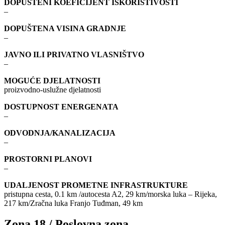
DOPUŠTENI KOEFICIJENT ISKORISTIVOSTI
–
DOPUŠTENA VISINA GRADNJE
–
JAVNO ILI PRIVATNO VLASNIŠTVO
–
MOGUĆE DJELATNOSTI
proizvodno-uslužne djelatnosti
DOSTUPNOST ENERGENATA
–
ODVODNJA/KANALIZACIJA
–
PROSTORNI PLANOVI
–
UDALJENOST PROMETNE INFRASTRUKTURE
pristupna cesta, 0.1 km /autocesta A2, 29 km/morska luka – Rijeka,
217 km/Zračna luka Franjo Tuđman, 49 km
Zona 18 / Poslovna zona