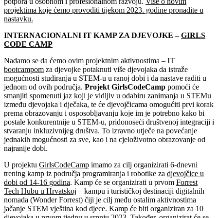
potpora u osobnom i profesionalnom razvoju.
Više o novim
projektima koje ćemo provoditi tijekom 2023. godine pronađite u
nastavku.
INTERNACIONALNI IT KAMP ZA DJEVOJKE –
GIRLS
CODE CAMP
Nadamo se da ćemo ovim projektnim aktivnostima –
IT
bootcampom
za djevojke potaknuti više djevojaka da istraže
mogućnosti studiranja u STEM-u u ranoj dobi i da nastave raditi u
jednom od ovih područja.
Projekt GirlsCodeCamp
pomoći će
smanjiti spomenuti jaz koji je vidljiv u odabiru zanimanja u STEMu
između djevojaka i dječaka, te će djevojčicama omogućiti prvi korak
prema obrazovanju i osposobljavanju koje im je potrebno kako bi
postale konkurentnije u STEM-u, pridonoseći društvenoj integraciji i
stvaranju inkluzivnijeg društva. To izravno utječe na povećanje
jednakih mogućnosti za sve, kao i na cjeloživotno obrazovanje od
najranije dobi.
U projektu
GirlsCodeCamp
imamo za cilj organizirati 6-dnevni
trening kamp iz područja programiranja i robotike za
djevojčice u
dobi od 14-16 godina
. Kamp će se organizirati u prvom
Forrest
Tech Hubu u Hrvatskoj
– kampu i turističkoj destinaciji digitalnih
nomada (Wonder Forrest) čiji je cilj među ostalim aktivnostima
jačanje STEM vještina kod djece. Kamp će biti organiziran za 10
djevojaka u prvom tjednu u srpnju 2023. Također, organizirat će se