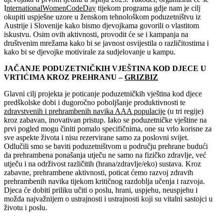
I
nternationalWomenCodeDay
tijekom programa gdje nam je cilj
okupiti uspješne uzore u ženskom tehnološkom poduzetništvu iz
Austrije i Slovenije kako bismo djevojkama govorili o vlastitom
iskustvu. Osim ovih aktivnosti, provodit će se i kampanja na
društvenim mrežama kako bi se javnost osvijestila o različitostima i
kako bi se djevojke motivirale za sudjelovanje u kampu.
JAČANJE PODUZETNIČKIH VJEŠTINA KOD DJECE U
VRTIĆIMA KROZ PREHRANU –
GRIZBIZ
Glavni cilj projekta je poticanje poduzetničkih vještina kod djece
predškolske dobi i dugoročno poboljšanje produktivnosti te
zdravstvenih i prehrambenih navika AAA populacije
(u tri regije)
kroz zabavan, inovativan pristup. Iako se poduzetničke vještine na
prvi pogled mogu činiti pomalo specifičnima, one su vrlo korisne za
sve aspekte života i nisu rezervirane samo za poslovni svijet.
Odlučili smo se baviti poduzetništvom u području prehrane budući
da prehrambena ponašanja utječu ne samo na fizičko zdravlje, već
utječu i na održivost različitih (hrana/zdravlje/eko) sustava. Kroz
zabavne, prehrambene aktivnosti, poticat ćemo razvoj zdravih
prehrambenih navika tijekom kritičnog razdoblja učenja i razvoja.
Djeca će dobiti priliku učiti o poslu, hrani, uspjehu, neuspjehu i
možda najvažnijem o ustrajnosti i ustrajnosti koji su vitalni sastojci u
životu i poslu.