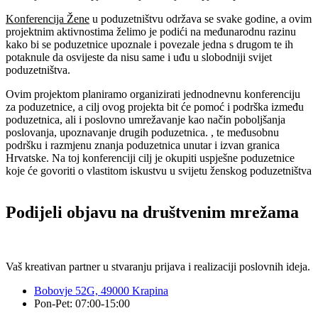
Konferencija Žene
u poduzetništvu održava se svake godine, a ovim
projektnim aktivnostima želimo je podići na međunarodnu razinu
kako bi se poduzetnice upoznale i povezale jedna s drugom te ih
potaknule da osvijeste da nisu same i uđu u slobodniji svijet
poduzetništva.
Ovim projektom planiramo organizirati jednodnevnu konferenciju
za poduzetnice, a cilj ovog projekta bit će pomoć i podrška između
poduzetnica, ali i poslovno umrežavanje kao način poboljšanja
poslovanja, upoznavanje drugih poduzetnica. , te međusobnu
podršku i razmjenu znanja poduzetnica unutar i izvan granica
Hrvatske. Na toj konferenciji cilj je okupiti uspješne poduzetnice
koje će govoriti o vlastitom iskustvu u svijetu ženskog poduzetništva
Podijeli objavu na društvenim mrežama
Vaš kreativan partner u stvaranju prijava i realizaciji poslovnih ideja.
Bobovje 52G, 49000 Krapina
Pon-Pet: 07:00-15:00