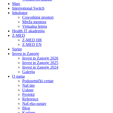
Marc
Interregional Switch
Inkubator
Coworking prostori
Mreža mentora
Virtualna šetnja
Health IT akademija
Z-MED
Z-MED HR
Z-MED EN
Sprint
Invest in Zagorje
Invest in Zagorje 2026
Invest in Zagorje 2025
Invest in Zagorje 2024
Galerija
O nama
Poduzetnički centar
Naš tim
Usluge
Projekti
Reference
Naš eko-sustav
Blog
Karijere