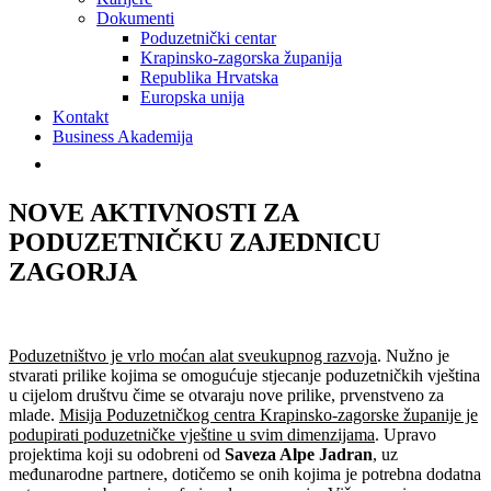
Dokumenti
Poduzetnički centar
Krapinsko-zagorska županija
Republika Hrvatska
Europska unija
Kontakt
Business Akademija
NOVE AKTIVNOSTI ZA
PODUZETNIČKU ZAJEDNICU
ZAGORJA
Poduzetništvo je vrlo moćan alat sveukupnog razvoja
. Nužno je
stvarati prilike kojima se omogućuje stjecanje poduzetničkih vještina
u cijelom društvu čime se otvaraju nove prilike, prvenstveno za
mlade.
Misija Poduzetničkog centra Krapinsko-zagorske županije je
podupirati poduzetničke vještine u svim dimenzijama
. Upravo
projektima koji su odobreni od
Saveza Alpe Jadran
, uz
međunarodne partnere, dotičemo se onih kojima je potrebna dodatna