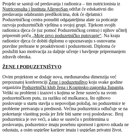
Projekt se sastoji od predavanja i radionica – tim nutricionista iz
Nutriconsulta i Instituta AllergoSan
održat će edukativni dio
predavanja odabranim predškolcima, dok će djelatnici
Poduzetničkog centra ponuditi odgajateljima alate za poticanje
razvoja poduzetničkih vještina u svojoj grupi. Tijekom svojih
radionica djeca će (uz pomoć Poduzetničkog centra) i njihov učitelj
pripremiti priču
„Moje prvo poduzetničko putovanje“
. Na kraju
radionice djeca će dobiti diplomu o upoznavanju s osnovama
pravilne prehrane te proaktivnosti i poduzetnosti. Diploma će
poslužiti kao motivacija za daljnje učenje i bavljenje pripremanjem
zdravih obroka.
ŽENE I PODUZETNIŠTVO
Ovim projektom se dodaje nova, međunarodna dimenzija već
prepoznatoj konferenciji
Žene i poduzetništvo
koju svake godine
organizira
Poduzetnički klub žena i Krapinsko-zagorska županija
.
Veliki su problemi i izazovi s kojima se žene susreću na svom
poduzetničkom putu, za razliku od muškaraca, što njihovo
poslovanje u startu stavlja u nepovoljan položaj, no poduzetnice te
probleme pretvaraju u prednosti. Većina poduzetnica odlučuje se na
pokretanje vlastitog posla jer žele biti same svoj poslodavac. Broj
poduzetnica je sve veći, a iako se susreću s problemima u
poslovanju, poduzetnice imaju posebnu upornost i gotovo nikada ne
odustaju, a osim uspješne karijere imaju i uspješan privatni život.