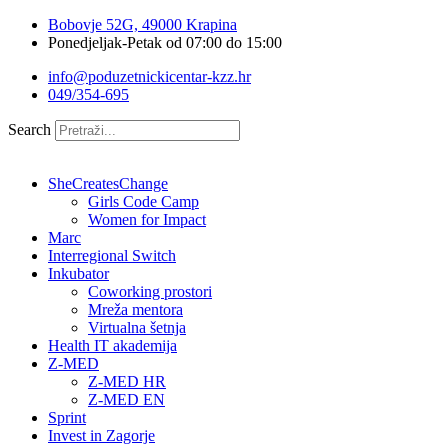
Idi
Bobovje 52G, 49000 Krapina
na
Ponedjeljak-Petak od 07:00 do 15:00
sadržaj
info@poduzetnickicentar-kzz.hr
049/354-695
Search
SheCreatesChange
Girls Code Camp
Women for Impact
Marc
Interregional Switch
Inkubator
Coworking prostori
Mreža mentora
Virtualna šetnja
Health IT akademija
Z-MED
Z-MED HR
Z-MED EN
Sprint
Invest in Zagorje