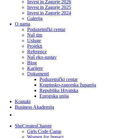
Invest in Zagorje 2026
Invest in Zagorje 2025
Invest in Zagorje 2024
Galerija
O nama
Poduzetnički centar
Naš tim
Usluge
Projekti
Reference
Naš eko-sustav
Blog
Karijere
Dokumenti
Poduzetnički centar
Krapinsko-zagorska županija
Republika Hrvatska
Europska unija
Kontakt
Business Akademija
SheCreatesChange
Girls Code Camp
Women for Impact