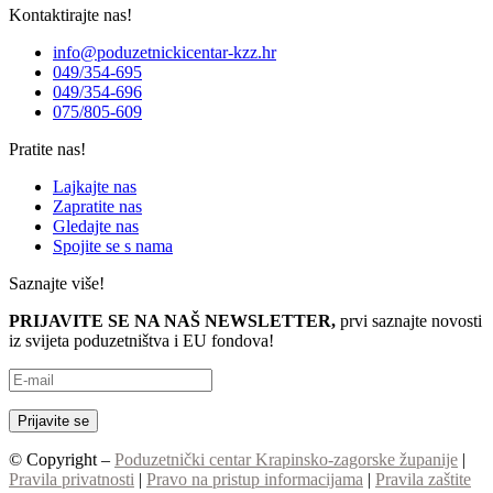
Kontaktirajte nas!
info@poduzetnickicentar-kzz.hr
049/354-695
049/354-696
075/805-609
Pratite nas!
Lajkajte nas
Zapratite nas
Gledajte nas
Spojite se s nama
Saznajte više!
PRIJAVITE SE NA NAŠ NEWSLETTER,
prvi saznajte novosti
iz svijeta poduzetništva i EU fondova!
© Copyright –
Poduzetnički centar Krapinsko-zagorske županije
|
Pravila privatnosti
|
Pravo na pristup informacijama
|
Pravila zaštite