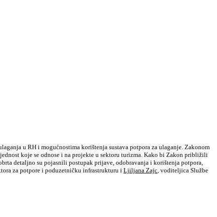
a ulaganja u RH i mogućnostima korištenja sustava potpora za ulaganje. Zakonom
ednost koje se odnose i na projekte u sektoru turizma. Kako bi Zakon približili
brta detaljno su pojasnili postupak prijave, odobravanja i korištenja potpora,
ktora za potpore i poduzetničku infrastrukturu i
Ljiljana Zajc
, voditeljica Službe