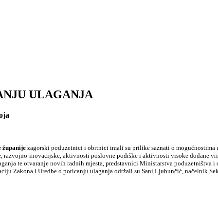
ANJU ULAGANJA
oja
 županije
zagorski poduzetnici i obrtnici imali su prilike saznati o mogućnostim
razvojno-inovacijske, aktivnosti poslovne podrške i aktivnosti visoke dodane vrij
aganja te otvaranje novih radnih mjesta, predstavnici Ministarstva poduzetništva i o
aciju Zakona i Uredbe o poticanju ulaganja održali su
Sani Ljubunčić
, načelnik Se