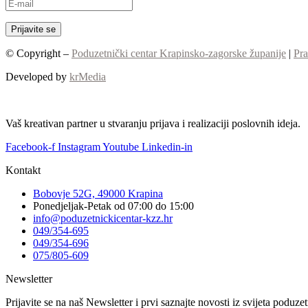
© Copyright –
Poduzetnički centar Krapinsko-zagorske županije
|
Pra
Developed by
krMedia
Vaš kreativan partner u stvaranju prijava i realizaciji poslovnih ideja.
Facebook-f
Instagram
Youtube
Linkedin-in
Kontakt
Bobovje 52G, 49000 Krapina
Ponedjeljak-Petak od 07:00 do 15:00
info@poduzetnickicentar-kzz.hr
049/354-695
049/354-696
075/805-609
Newsletter
Prijavite se na naš Newsletter i prvi saznajte novosti iz svijeta poduz