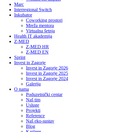
Marc
Interregional Switch
Inkubator
Coworking prostori
Mreža mentora
Virtualna šetnja
Health IT akademija
Z-MED
Z-MED HR
Z-MED EN
Sprint
Invest in Zagorje
Invest in Zagorje 2026
Invest in Zagorje 2025
Invest in Zagorje 2024
Galerija
O nama
Poduzetnički centar
Naš tim
Usluge
Projekti
Reference
Naš eko-sustav
Blog
Karijere