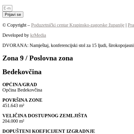
Prijavi se
© Copyright –
Poduzetnički centar Krapinsko-zagorske županije
|
Pra
Developed by
krMedia
DVORANA: Namještaj, konferencijski stol za 15 ljudi, širokopojasni I
Zona 9 / Poslovna zona
Bedekovčina
OPĆINA/GRAD
Općina Bedekovčina
POVRŠINA ZONE
451.643 m²
VELIČINA DOSTUPNOG ZEMLJIŠTA
204.000 m²
DOPUŠTENI KOEFICIJENT IZGRADNJE