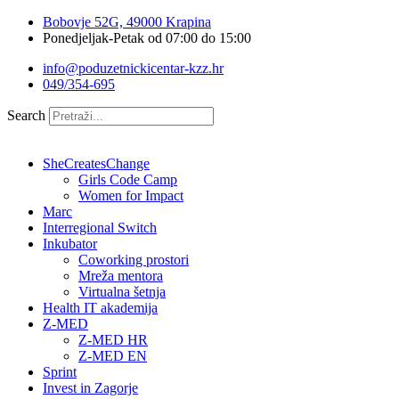
Idi
Bobovje 52G, 49000 Krapina
na
Ponedjeljak-Petak od 07:00 do 15:00
sadržaj
info@poduzetnickicentar-kzz.hr
049/354-695
Search
SheCreatesChange
Girls Code Camp
Women for Impact
Marc
Interregional Switch
Inkubator
Coworking prostori
Mreža mentora
Virtualna šetnja
Health IT akademija
Z-MED
Z-MED HR
Z-MED EN
Sprint
Invest in Zagorje