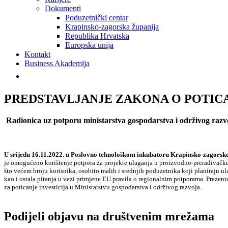
Dokumenti
Poduzetnički centar
Krapinsko-zagorska županija
Republika Hrvatska
Europska unija
Kontakt
Business Akademija
PREDSTAVLJANJE ZAKONA O POTIC
Radionica uz potporu ministarstva gospodarstva i održivog razv
U srijedu 16.11.2022. u Poslovno tehnološkom inkubatoru Krapinsko-zagorske
je omogućeno korištenje potpora za projekte ulaganja u proizvodno-prerađivačke, 
što većem broju korisnika, osobito malih i srednjih poduzetnika koji planiraju ul
kao i ostala pitanja u vezi primjene EU pravila o regionalnim potporama. Prezent
za poticanje investicija u Ministarstvu gospodarstva i održivog razvoja.
Podijeli objavu na društvenim mrežama