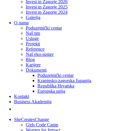
Invest in Zagorje 2026
Invest in Zagorje 2025
Invest in Zagorje 2024
Galerija
O nama
Poduzetnički centar
Naš tim
Usluge
Projekti
Reference
Naš eko-sustav
Blog
Karijere
Dokumenti
Poduzetnički centar
Krapinsko-zagorska županija
Republika Hrvatska
Europska unija
Kontakt
Business Akademija
SheCreatesChange
Girls Code Camp
Women for Impact