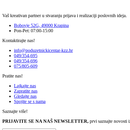
Vaš kreativan partner u stvaranju prijava i realizaciji poslovnih ideja.
Bobovje 52G, 49000 Krapina
Pon-Pet: 07:00-15:00
Kontaktirajte nas!
info@poduzetnickicentar-kzz.hr
049/354-695
049/354-696
075/805-609
Pratite nas!
Lajkajte nas
Zapratite nas
Gledajte nas
Spojite se s nama
Saznajte više!
PRIJAVITE SE NA NAŠ NEWSLETTER,
prvi saznajte novosti 