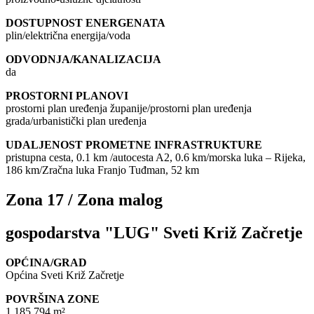
DOSTUPNOST ENERGENATA
plin/električna energija/voda
ODVODNJA/KANALIZACIJA
da
PROSTORNI PLANOVI
prostorni plan uređenja županije/prostorni plan uređenja
grada/urbanistički plan uređenja
UDALJENOST PROMETNE INFRASTRUKTURE
pristupna cesta, 0.1 km /autocesta A2, 0.6 km/morska luka – Rijeka,
186 km/Zračna luka Franjo Tuđman, 52 km
Zona 17 / Zona malog
gospodarstva "LUG" Sveti Križ Začretje
OPĆINA/GRAD
Općina Sveti Križ Začretje
POVRŠINA ZONE
1.185.794 m²