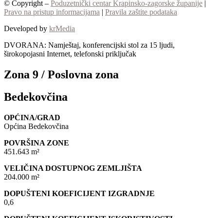
© Copyright –
Poduzetnički centar Krapinsko-zagorske županije
|
Pravo na pristup informacijama
|
Pravila zaštite podataka
Developed by
krMedia
DVORANA: Namještaj, konferencijski stol za 15 ljudi,
širokopojasni Internet, telefonski priključak
Zona 9 / Poslovna zona
Bedekovčina
OPĆINA/GRAD
Općina Bedekovčina
POVRŠINA ZONE
451.643 m²
VELIČINA DOSTUPNOG ZEMLJIŠTA
204.000 m²
DOPUŠTENI KOEFICIJENT IZGRADNJE
0,6