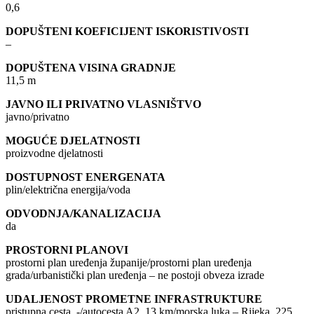
0,6
DOPUŠTENI KOEFICIJENT ISKORISTIVOSTI
–
DOPUŠTENA VISINA GRADNJE
11,5 m
JAVNO ILI PRIVATNO VLASNIŠTVO
javno/privatno
MOGUĆE DJELATNOSTI
proizvodne djelatnosti
DOSTUPNOST ENERGENATA
plin/električna energija/voda
ODVODNJA/KANALIZACIJA
da
PROSTORNI PLANOVI
prostorni plan uređenja županije/prostorni plan uređenja
grada/urbanistički plan uređenja – ne postoji obveza izrade
UDALJENOST PROMETNE INFRASTRUKTURE
pristupna cesta, -/autocesta A2, 13 km/morska luka – Rijeka, 225