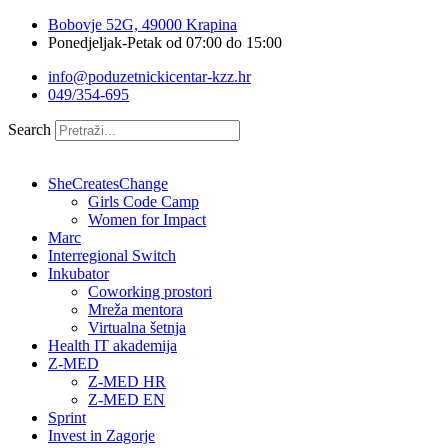
Idi
Bobovje 52G, 49000 Krapina
na
Ponedjeljak-Petak od 07:00 do 15:00
sadržaj
info@poduzetnickicentar-kzz.hr
049/354-695
Search
SheCreatesChange
Girls Code Camp
Women for Impact
Marc
Interregional Switch
Inkubator
Coworking prostori
Mreža mentora
Virtualna šetnja
Health IT akademija
Z-MED
Z-MED HR
Z-MED EN
Sprint
Invest in Zagorje