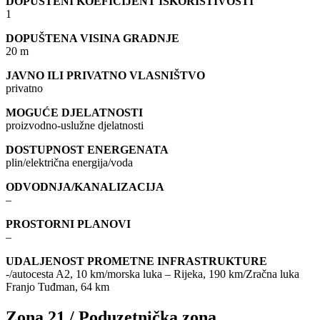
DOPUŠTENI KOEFICIJENT ISKORISTIVOSTI
1
DOPUŠTENA VISINA GRADNJE
20 m
JAVNO ILI PRIVATNO VLASNIŠTVO
privatno
MOGUĆE DJELATNOSTI
proizvodno-uslužne djelatnosti
DOSTUPNOST ENERGENATA
plin/električna energija/voda
ODVODNJA/KANALIZACIJA
–
PROSTORNI PLANOVI
–
UDALJENOST PROMETNE INFRASTRUKTURE
-/autocesta A2, 10 km/morska luka – Rijeka, 190 km/Zračna luka
Franjo Tuđman, 64 km
Zona 21 / Poduzetnička zona