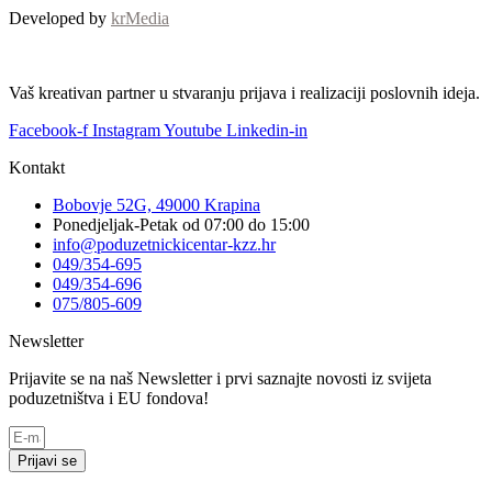
Developed by
krMedia
Vaš kreativan partner u stvaranju prijava i realizaciji poslovnih ideja.
Facebook-f
Instagram
Youtube
Linkedin-in
Kontakt
Bobovje 52G, 49000 Krapina
Ponedjeljak-Petak od 07:00 do 15:00
info@poduzetnickicentar-kzz.hr
049/354-695
049/354-696
075/805-609
Newsletter
Prijavite se na naš Newsletter i prvi saznajte novosti iz svijeta
poduzetništva i EU fondova!
Prijavi se