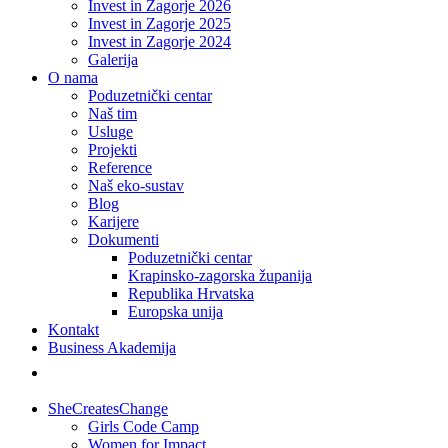
Invest in Zagorje 2026
Invest in Zagorje 2025
Invest in Zagorje 2024
Galerija
O nama
Poduzetnički centar
Naš tim
Usluge
Projekti
Reference
Naš eko-sustav
Blog
Karijere
Dokumenti
Poduzetnički centar
Krapinsko-zagorska županija
Republika Hrvatska
Europska unija
Kontakt
Business Akademija
SheCreatesChange
Girls Code Camp
Women for Impact