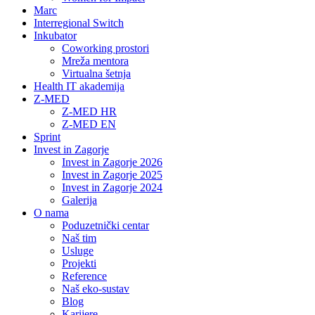
Marc
Interregional Switch
Inkubator
Coworking prostori
Mreža mentora
Virtualna šetnja
Health IT akademija
Z-MED
Z-MED HR
Z-MED EN
Sprint
Invest in Zagorje
Invest in Zagorje 2026
Invest in Zagorje 2025
Invest in Zagorje 2024
Galerija
O nama
Poduzetnički centar
Naš tim
Usluge
Projekti
Reference
Naš eko-sustav
Blog
Karijere