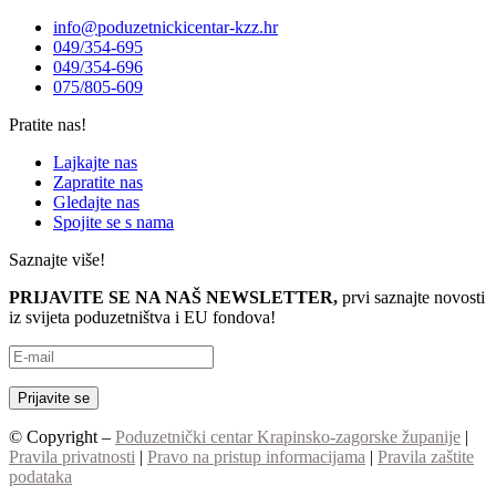
info@poduzetnickicentar-kzz.hr
049/354-695
049/354-696
075/805-609
Pratite nas!
Lajkajte nas
Zapratite nas
Gledajte nas
Spojite se s nama
Saznajte više!
PRIJAVITE SE NA NAŠ NEWSLETTER,
prvi saznajte novosti
iz svijeta poduzetništva i EU fondova!
© Copyright –
Poduzetnički centar Krapinsko-zagorske županije
|
Pravila privatnosti
|
Pravo na pristup informacijama
|
Pravila zaštite
podataka