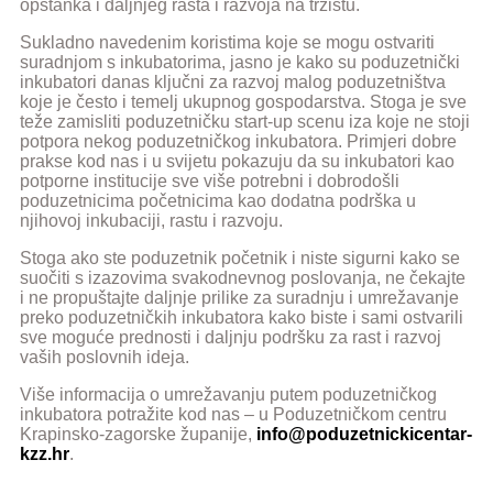
opstanka i daljnjeg rasta i razvoja na tržištu.
Sukladno navedenim koristima koje se mogu ostvariti
suradnjom s inkubatorima, jasno je kako su poduzetnički
inkubatori danas ključni za razvoj malog poduzetništva
koje je često i temelj ukupnog gospodarstva. Stoga je sve
teže zamisliti poduzetničku start-up scenu iza koje ne stoji
potpora nekog poduzetničkog inkubatora. Primjeri dobre
prakse kod nas i u svijetu pokazuju da su inkubatori kao
potporne institucije sve više potrebni i dobrodošli
poduzetnicima početnicima kao dodatna podrška u
njihovoj inkubaciji, rastu i razvoju.
Stoga ako ste poduzetnik početnik i niste sigurni kako se
suočiti s izazovima svakodnevnog poslovanja, ne čekajte
i ne propuštajte daljnje prilike za suradnju i umrežavanje
preko poduzetničkih inkubatora kako biste i sami ostvarili
sve moguće prednosti i daljnju podršku za rast i razvoj
vaših poslovnih ideja.
Više informacija o umrežavanju putem poduzetničkog
inkubatora potražite kod nas – u Poduzetničkom centru
Krapinsko-zagorske županije,
info@poduzetnickicentar-
kzz.hr
.