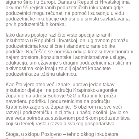
sigurno širio i u Europi. Danas u Republici Hrvatskoj ima
okvirno 55 registriranih poduzetničkih inkubatora gdje
poduzetnici mogu računati na pomoć i suradnju u vidu
poduzetničke inkubacije odnosno u smislu savladavanja
prvih poduzetničkih koraka.
Iako danas postoje različite vrste specijaliziranih
inkubatora u Republici Hrvatskoj, oni uglavnom pomažu
poduzetnicima kroz slične i standardizirane oblike
podrške. Najčešće se podrška odvija kroz subvencionirani
najam prostora, konzultantske i administrativne usluge,
edukaciju, umrežavanje s drugim poduzetnicima i sličnim
aktivnostima koje imaju za cilj ojačati kapacitete
poduzetnika za tržišnu utakmicu.
Kao što vjerojatno već i znate, upravo jedan takav
inkubator djeluje i na području Krapinsko-zagorske
županije na adresi Bobovje 52G u Krapini te pruža
navedenu podršku i poduzetnicima na području
Krapinsko-zagorske županije. S obzirom na sve veći
razvoj i poduzetničku inicijativu u našoj okolini, javila se i
sve veća potreba za sustavnom podrškom poduzetništva
koji su temelj rasta i razvoja svakog gospodarstva.
Stoga, u sklopu Poslovno – tehnološkog inkubatora