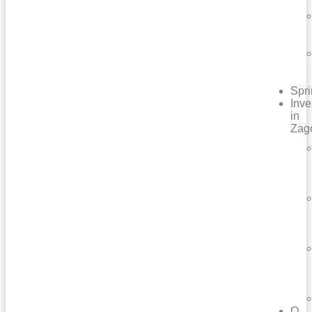
Spri
Inve
in
Zag
O