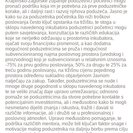
Krapinsko-zagorske županije poduzetnici početnici mogu
pronaći podršku koja im je potrebna za prve poduzetničke
korake, ali i daljnji rast i razvoj njihova poduzeća. Jasno je
kako su za poduzetnika početnika što niži troškovi
poslovanja često ključ opstanka na tržištu, te stoga u
sklopu navedenog inkubatora poduzetnici početnici mogu
putem savjetovanja, konzultacija te različitih edukacija
koje se nerijetko održavaju u prostorima inkubatora,
ojačati svoju financijsku pismenost, a kao dodatna
mogućnost poduzetnicima se pruža i mogućnost
subvencioniranog najma poslovnog prostora (uredskog i
proizvodnog) koji je subvencioniran u relativnim iznosima
-75% za prvu godinu poslovanja, 50% za drugu te 25% za
treću godinu poslovanju, na tržišnu cijenu pojedinog
prostora određenu sukladno objavljenom Javnom
natječaju za zakup. Također, poduzetnicima se nude i
mnoge druge pogodnosti u sklopu navedenog inkubatora
te se veliki značaj daje upravo umrežavanju; odnosno
pomaže se poduzetnicima da stvore potrebne kontakte s
potencijalnim investitorima, ali i međusobno kako bi mogli
nesmetano dijeliti znanja i iskustva, tražiti i davati si
različite informacije, ali i družiti se u profesionalnoj i
poslovnoj atmosferi. Upravo međusobno pomaganje, te
podrška različitih mentora, može biti ključan faktor snage i
motivacije malog poduzetnika na daljnju borbu prema cilju