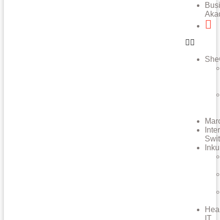
Bus
Aka
She
Mar
Inte
Swi
Inku
Hea
IT