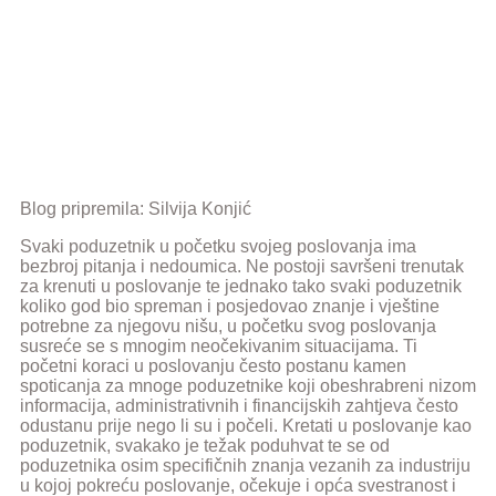
pomoći?
Blog pripremila: Silvija Konjić
Svaki poduzetnik u početku svojeg poslovanja ima
bezbroj pitanja i nedoumica. Ne postoji savršeni trenutak
za krenuti u poslovanje te jednako tako svaki poduzetnik
koliko god bio spreman i posjedovao znanje i vještine
potrebne za njegovu nišu, u početku svog poslovanja
susreće se s mnogim neočekivanim situacijama. Ti
početni koraci u poslovanju često postanu kamen
spoticanja za mnoge poduzetnike koji obeshrabreni nizom
informacija, administrativnih i financijskih zahtjeva često
odustanu prije nego li su i počeli. Kretati u poslovanje kao
poduzetnik, svakako je težak poduhvat te se od
poduzetnika osim specifičnih znanja vezanih za industriju
u kojoj pokreću poslovanje, očekuje i opća svestranost i