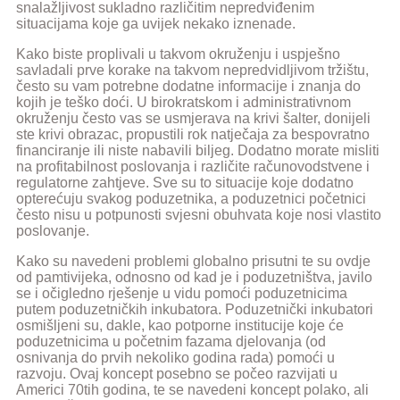
snalažljivost sukladno različitim nepredviđenim
situacijama koje ga uvijek nekako iznenade.
Kako biste proplivali u takvom okruženju i uspješno
savladali prve korake na takvom nepredvidljivom tržištu,
često su vam potrebne dodatne informacije i znanja do
kojih je teško doći. U birokratskom i administrativnom
okruženju često vas se usmjerava na krivi šalter, donijeli
ste krivi obrazac, propustili rok natječaja za bespovratno
financiranje ili niste nabavili biljeg. Dodatno morate misliti
na profitabilnost poslovanja i različite računovodstvene i
regulatorne zahtjeve. Sve su to situacije koje dodatno
opterećuju svakog poduzetnika, a poduzetnici početnici
često nisu u potpunosti svjesni obuhvata koje nosi vlastito
poslovanje.
Kako su navedeni problemi globalno prisutni te su ovdje
od pamtivijeka, odnosno od kad je i poduzetništva, javilo
se i očigledno rješenje u vidu pomoći poduzetnicima
putem poduzetničkih inkubatora. Poduzetnički inkubatori
osmišljeni su, dakle, kao potporne institucije koje će
poduzetnicima u početnim fazama djelovanja (od
osnivanja do prvih nekoliko godina rada) pomoći u
razvoju. Ovaj koncept posebno se počeo razvijati u
Americi 70tih godina, te se navedeni koncept polako, ali