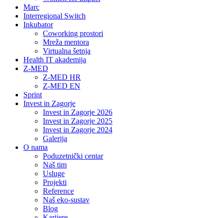
Marc
Interregional Switch
Inkubator
Coworking prostori
Mreža mentora
Virtualna šetnja
Health IT akademija
Z-MED
Z-MED HR
Z-MED EN
Sprint
Invest in Zagorje
Invest in Zagorje 2026
Invest in Zagorje 2025
Invest in Zagorje 2024
Galerija
O nama
Poduzetnički centar
Naš tim
Usluge
Projekti
Reference
Naš eko-sustav
Blog
Karijere