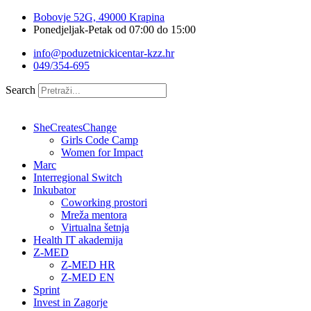
Idi
Bobovje 52G, 49000 Krapina
na
Ponedjeljak-Petak od 07:00 do 15:00
sadržaj
info@poduzetnickicentar-kzz.hr
049/354-695
Search
SheCreatesChange
Girls Code Camp
Women for Impact
Marc
Interregional Switch
Inkubator
Coworking prostori
Mreža mentora
Virtualna šetnja
Health IT akademija
Z-MED
Z-MED HR
Z-MED EN
Sprint
Invest in Zagorje