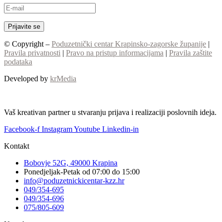
© Copyright –
Poduzetnički centar Krapinsko-zagorske županije
|
Pravila privatnosti
|
Pravo na pristup informacijama
|
Pravila zaštite
podataka
Developed by
krMedia
Vaš kreativan partner u stvaranju prijava i realizaciji poslovnih ideja.
Facebook-f
Instagram
Youtube
Linkedin-in
Kontakt
Bobovje 52G, 49000 Krapina
Ponedjeljak-Petak od 07:00 do 15:00
info@poduzetnickicentar-kzz.hr
049/354-695
049/354-696
075/805-609