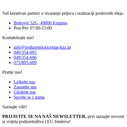
Vaš kreativan partner u stvaranju prijava i realizaciji poslovnih ideja.
Bobovje 52G, 49000 Krapina
Pon-Pet: 07:00-15:00
Kontaktirajte nas!
info@poduzetnickicentar-kzz.hr
049/354-695
049/354-696
075/805-609
Pratite nas!
Lajkajte nas
Zapratite nas
Gledajte nas
Spojite se s nama
Saznajte više!
PRIJAVITE SE NA NAŠ NEWSLETTER,
prvi saznajte novosti
iz svijeta poduzetništva i EU fondova!