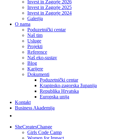
Invest in Zagorje 2026
Invest in Zagorje 2025
Invest in Zagorje 2024
Galerija
O nama
Poduzetnički centar
Naš tim
Usluge
Projekti
Reference
Naš eko-sustav
Blog
Karijere
Dokumenti
Poduzetnički centar
Krapinsko-zagorska županija
Republika Hrvatska
Europska unija
Kontakt
Business Akademija
SheCreatesChange
Girls Code Camp
Women for Impact