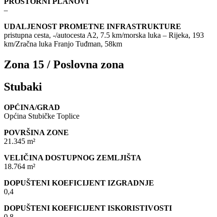
PROSTORNI PLANOVI
–
UDALJENOST PROMETNE INFRASTRUKTURE
pristupna cesta, -/autocesta A2, 7.5 km/morska luka – Rijeka, 193
km/Zračna luka Franjo Tuđman, 58km
Zona 15 / Poslovna zona
Stubaki
OPĆINA/GRAD
Općina Stubičke Toplice
POVRŠINA ZONE
21.345 m²
VELIČINA DOSTUPNOG ZEMLJIŠTA
18.764 m²
DOPUŠTENI KOEFICIJENT IZGRADNJE
0,4
DOPUŠTENI KOEFICIJENT ISKORISTIVOSTI
0,8