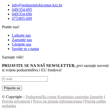
info@poduzetnickicentar-kzz.hr
049/354-695
049/354-696
075/805-609
Pratite nas!
Lajkajte nas
Zapratite nas
Gledajte nas
Spojite se s nama
Saznajte više!
PRIJAVITE SE NA NAŠ NEWSLETTER,
prvi saznajte novosti
iz svijeta poduzetništva i EU fondova!
© Copyright –
Poduzetnički centar Krapinsko-zagorske županije
|
Pravila privatnosti
|
Pravo na pristup informacijama
|
Pravila zaštite
podataka