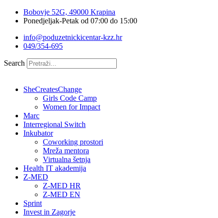
Idi
Bobovje 52G, 49000 Krapina
na
Ponedjeljak-Petak od 07:00 do 15:00
sadržaj
info@poduzetnickicentar-kzz.hr
049/354-695
Search
SheCreatesChange
Girls Code Camp
Women for Impact
Marc
Interregional Switch
Inkubator
Coworking prostori
Mreža mentora
Virtualna šetnja
Health IT akademija
Z-MED
Z-MED HR
Z-MED EN
Sprint
Invest in Zagorje