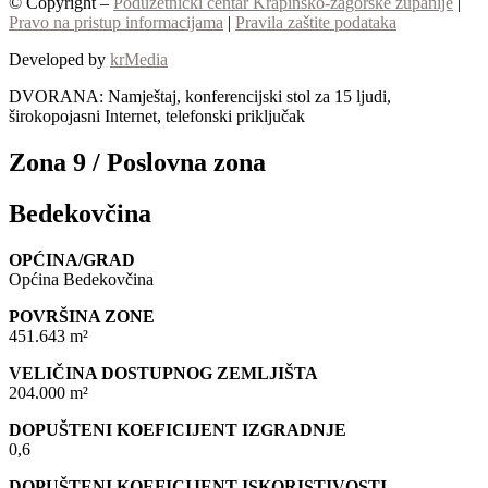
© Copyright –
Poduzetnički centar Krapinsko-zagorske županije
|
Pravo na pristup informacijama
|
Pravila zaštite podataka
Developed by
krMedia
DVORANA: Namještaj, konferencijski stol za 15 ljudi,
širokopojasni Internet, telefonski priključak
Zona 9 / Poslovna zona
Bedekovčina
OPĆINA/GRAD
Općina Bedekovčina
POVRŠINA ZONE
451.643 m²
VELIČINA DOSTUPNOG ZEMLJIŠTA
204.000 m²
DOPUŠTENI KOEFICIJENT IZGRADNJE
0,6
DOPUŠTENI KOEFICIJENT ISKORISTIVOSTI