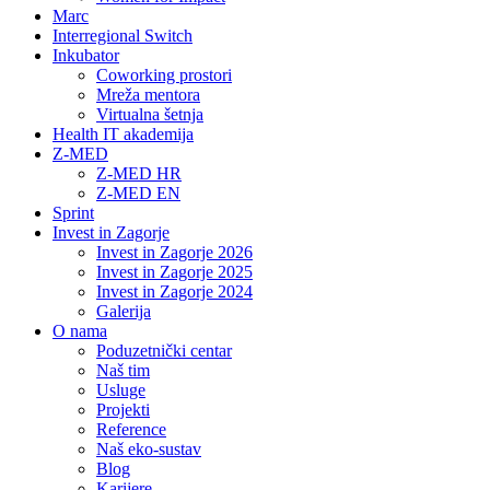
Marc
Interregional Switch
Inkubator
Coworking prostori
Mreža mentora
Virtualna šetnja
Health IT akademija
Z-MED
Z-MED HR
Z-MED EN
Sprint
Invest in Zagorje
Invest in Zagorje 2026
Invest in Zagorje 2025
Invest in Zagorje 2024
Galerija
O nama
Poduzetnički centar
Naš tim
Usluge
Projekti
Reference
Naš eko-sustav
Blog
Karijere