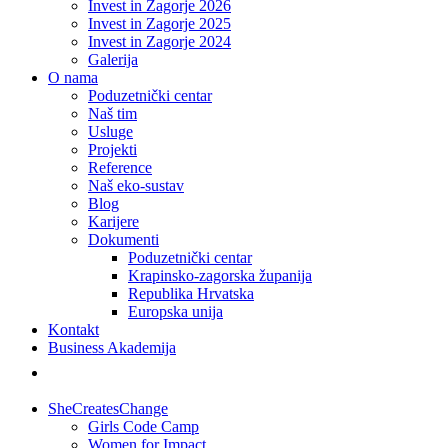
Invest in Zagorje 2026
Invest in Zagorje 2025
Invest in Zagorje 2024
Galerija
O nama
Poduzetnički centar
Naš tim
Usluge
Projekti
Reference
Naš eko-sustav
Blog
Karijere
Dokumenti
Poduzetnički centar
Krapinsko-zagorska županija
Republika Hrvatska
Europska unija
Kontakt
Business Akademija
SheCreatesChange
Girls Code Camp
Women for Impact