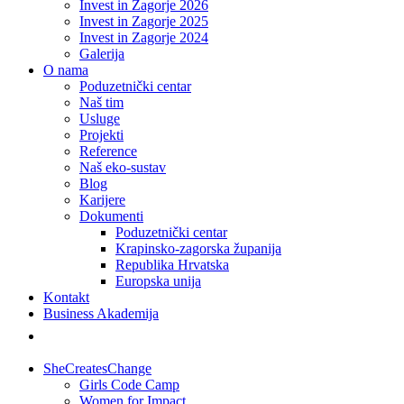
Invest in Zagorje 2026
Invest in Zagorje 2025
Invest in Zagorje 2024
Galerija
O nama
Poduzetnički centar
Naš tim
Usluge
Projekti
Reference
Naš eko-sustav
Blog
Karijere
Dokumenti
Poduzetnički centar
Krapinsko-zagorska županija
Republika Hrvatska
Europska unija
Kontakt
Business Akademija
SheCreatesChange
Girls Code Camp
Women for Impact