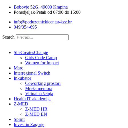
Idi
Bobovje 52G, 49000 Krapina
na
Ponedjeljak-Petak od 07:00 do 15:00
sadržaj
info@poduzetnickicentar-kzz.hr
049/354-695
Search
SheCreatesChange
Girls Code Camp
Women for Impact
Marc
Interregional Switch
Inkubator
Coworking prostori
Mreža mentora
Virtualna šetnja
Health IT akademija
Z-MED
Z-MED HR
Z-MED EN
Sprint
Invest in Zagorje