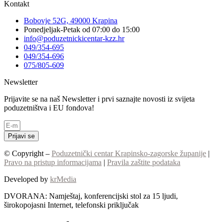
Kontakt
Bobovje 52G, 49000 Krapina
Ponedjeljak-Petak od 07:00 do 15:00
info@poduzetnickicentar-kzz.hr
049/354-695
049/354-696
075/805-609
Newsletter
Prijavite se na naš Newsletter i prvi saznajte novosti iz svijeta
poduzetništva i EU fondova!
Prijavi se
© Copyright –
Poduzetnički centar Krapinsko-zagorske županije
|
Pravo na pristup informacijama
|
Pravila zaštite podataka
Developed by
krMedia
DVORANA: Namještaj, konferencijski stol za 15 ljudi,
širokopojasni Internet, telefonski priključak