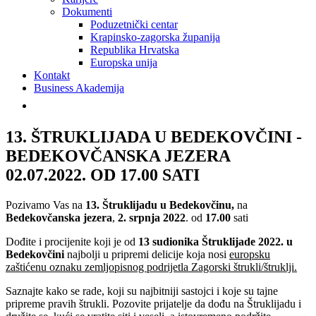
Dokumenti
Poduzetnički centar
Krapinsko-zagorska županija
Republika Hrvatska
Europska unija
Kontakt
Business Akademija
13. ŠTRUKLIJADA U BEDEKOVČINI -
BEDEKOVČANSKA JEZERA
02.07.2022. OD 17.00 SATI
Pozivamo Vas na
13. Štruklijadu u Bedekovčinu,
na
Bedekovčanska jezera
,
2. srpnja 2022
. od
17.00
sati
Dođite i procijenite koji je od
13 sudionika Štruklijade 2022. u
Bedekovčini
najbolji u pripremi delicije koja nosi
europsku
zaštićenu oznaku zemljopisnog podrijetla Zagorski štrukli/štruklji.
Saznajte kako se rade, koji su najbitniji sastojci i koje su tajne
pripreme pravih štrukli. Pozovite prijatelje da dođu na Štruklijadu i