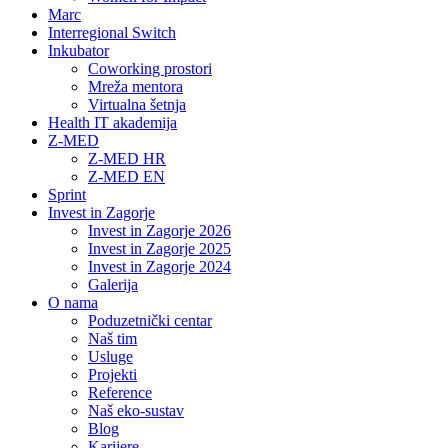
Marc
Interregional Switch
Inkubator
Coworking prostori
Mreža mentora
Virtualna šetnja
Health IT akademija
Z-MED
Z-MED HR
Z-MED EN
Sprint
Invest in Zagorje
Invest in Zagorje 2026
Invest in Zagorje 2025
Invest in Zagorje 2024
Galerija
O nama
Poduzetnički centar
Naš tim
Usluge
Projekti
Reference
Naš eko-sustav
Blog
Karijere