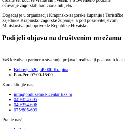
družite se, kući se vratite siti i veseli, a istovremeno podržite
očuvanje zagorskih tradicionalnih jela.
Događaj je u organizaciji Krapinsko-zagorske županije i Turističke
zajednice Krapinsko-zagorske županije, a pod pokroviteljstvom
Ministarstva poljoprivrede Republike Hrvatske.
Podijeli objavu na društvenim mrežama
Vaš kreativan partner u stvaranju prijava i realizaciji poslovnih ideja.
Bobovje 52G, 49000 Krapina
Pon-Pet: 07:00-15:00
Kontaktirajte nas!
info@poduzetnickicentar-kzz.hr
049/354-695
049/354-696
075/805-609
Pratite nas!