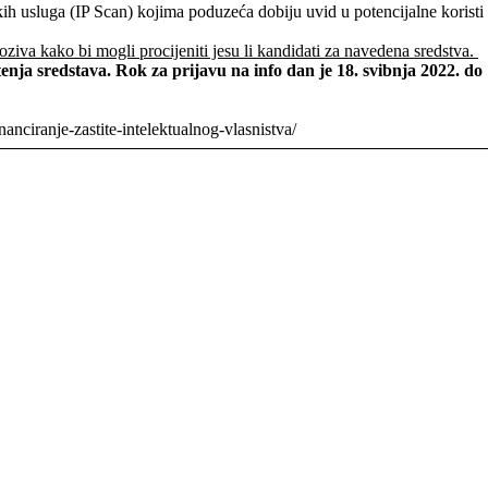
h usluga (IP Scan) kojima poduzeća dobiju uvid u potencijalne koristi k
ziva kako bi mogli procijeniti jesu li kandidati za navedena sredstva.
tenja sredstava.
Rok za prijavu na info dan je 18. svibnja 2022. do 
anciranje-zastite-intelektualnog-vlasnistva/