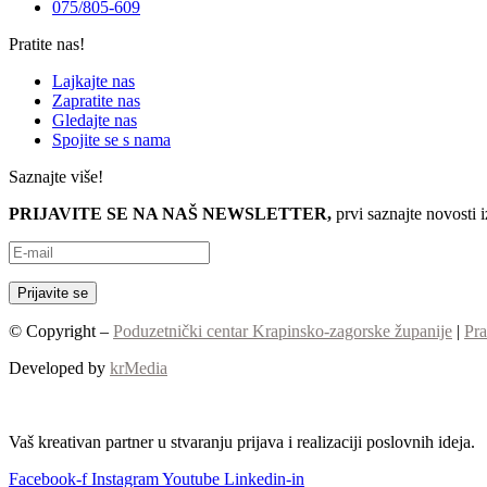
075/805-609
Pratite nas!
Lajkajte nas
Zapratite nas
Gledajte nas
Spojite se s nama
Saznajte više!
PRIJAVITE SE NA NAŠ NEWSLETTER,
prvi saznajte novosti 
© Copyright –
Poduzetnički centar Krapinsko-zagorske županije
|
Pra
Developed by
krMedia
Vaš kreativan partner u stvaranju prijava i realizaciji poslovnih ideja.
Facebook-f
Instagram
Youtube
Linkedin-in