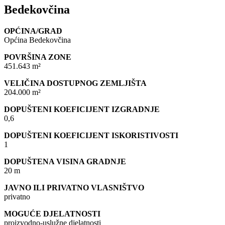
Bedekovčina
OPĆINA/GRAD
Općina Bedekovčina
POVRŠINA ZONE
451.643 m²
VELIČINA DOSTUPNOG ZEMLJIŠTA
204.000 m²
DOPUŠTENI KOEFICIJENT IZGRADNJE
0,6
DOPUŠTENI KOEFICIJENT ISKORISTIVOSTI
1
DOPUŠTENA VISINA GRADNJE
20 m
JAVNO ILI PRIVATNO VLASNIŠTVO
privatno
MOGUĆE DJELATNOSTI
proizvodno-uslužne djelatnosti