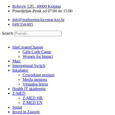
Idi
Bobovje 52G, 49000 Krapina
na
Ponedjeljak-Petak od 07:00 do 15:00
sadržaj
info@poduzetnickicentar-kzz.hr
049/354-695
Search
SheCreatesChange
Girls Code Camp
Women for Impact
Marc
Interregional Switch
Inkubator
Coworking prostori
Mreža mentora
Virtualna šetnja
Health IT akademija
Z-MED
Z-MED HR
Z-MED EN
Sprint
Invest in Zagorje