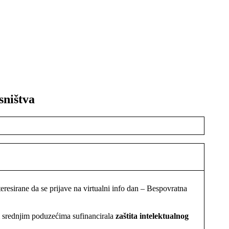
sništva
esirane da se prijave na virtualni info dan – Bespovratna
i srednjim poduzećima sufinancirala
zaštita intelektualnog