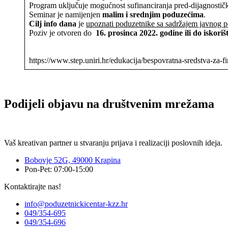
Program uključuje mogućnost sufinanciranja pred-dijagnostički
Seminar je namijenjen
malim i srednjim poduzećima
.
Cilj info dana
je
upoznati poduzetnike sa sadržajem javnog po
Poziv je otvoren do
16. prosinca 2022. godine ili do iskoriš
https://www.step.uniri.hr/edukacija/bespovratna-sredstva-za-fin
Podijeli objavu na društvenim mrežama
Vaš kreativan partner u stvaranju prijava i realizaciji poslovnih ideja.
Bobovje 52G, 49000 Krapina
Pon-Pet: 07:00-15:00
Kontaktirajte nas!
info@poduzetnickicentar-kzz.hr
049/354-695
049/354-696