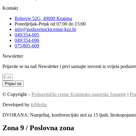
Kontakt
Bobovje 52G, 49000 Krapina
Ponedjeljak-Petak od 07:00 do 15:00
info@poduzetnickicentar-kzz.hr
049/354-695
049/354-696
075/805-609
Newsletter
Prijavite se na naš Newsletter i prvi saznajte novosti iz svijeta poduz
Prijavi se
© Copyright –
Poduzetnički centar Krapinsko-zagorske županije
|
Pra
Developed by
krMedia
DVORANA: Namještaj, konferencijski stol za 15 ljudi, širokopojasni I
Zona 9 / Poslovna zona