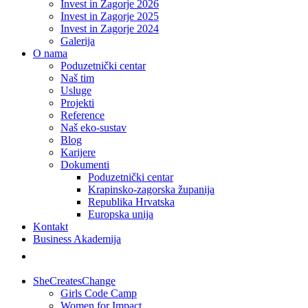
Invest in Zagorje 2026
Invest in Zagorje 2025
Invest in Zagorje 2024
Galerija
O nama
Poduzetnički centar
Naš tim
Usluge
Projekti
Reference
Naš eko-sustav
Blog
Karijere
Dokumenti
Poduzetnički centar
Krapinsko-zagorska županija
Republika Hrvatska
Europska unija
Kontakt
Business Akademija
SheCreatesChange
Girls Code Camp
Women for Impact