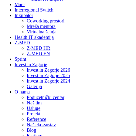
Marc
Interregional Switch
Inkubator
Coworking prostori
Mreža mentora
Virtualna šetnja
Health IT akademija
Z-MED
Z-MED HR
Z-MED EN
Sprint
Invest in Zagorje
Invest in Zagorje 2026
Invest in Zagorje 2025
Invest in Zagorje 2024
Galerija
O nama
Poduzetnički centar
Naš tim
Usluge
Projekti
Reference
Naš eko-sustav
Blog
Karijere