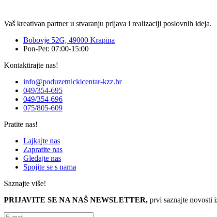
Vaš kreativan partner u stvaranju prijava i realizaciji poslovnih ideja.
Bobovje 52G, 49000 Krapina
Pon-Pet: 07:00-15:00
Kontaktirajte nas!
info@poduzetnickicentar-kzz.hr
049/354-695
049/354-696
075/805-609
Pratite nas!
Lajkajte nas
Zapratite nas
Gledajte nas
Spojite se s nama
Saznajte više!
PRIJAVITE SE NA NAŠ NEWSLETTER,
prvi saznajte novosti 