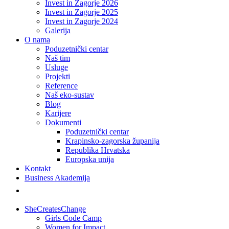
Invest in Zagorje 2026
Invest in Zagorje 2025
Invest in Zagorje 2024
Galerija
O nama
Poduzetnički centar
Naš tim
Usluge
Projekti
Reference
Naš eko-sustav
Blog
Karijere
Dokumenti
Poduzetnički centar
Krapinsko-zagorska županija
Republika Hrvatska
Europska unija
Kontakt
Business Akademija
SheCreatesChange
Girls Code Camp
Women for Impact