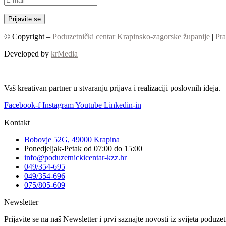
© Copyright –
Poduzetnički centar Krapinsko-zagorske županije
|
Pra
Developed by
krMedia
Vaš kreativan partner u stvaranju prijava i realizaciji poslovnih ideja.
Facebook-f
Instagram
Youtube
Linkedin-in
Kontakt
Bobovje 52G, 49000 Krapina
Ponedjeljak-Petak od 07:00 do 15:00
info@poduzetnickicentar-kzz.hr
049/354-695
049/354-696
075/805-609
Newsletter
Prijavite se na naš Newsletter i prvi saznajte novosti iz svijeta poduz