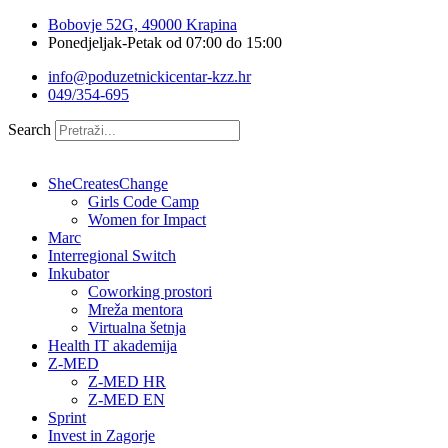
Idi
Bobovje 52G, 49000 Krapina
na
Ponedjeljak-Petak od 07:00 do 15:00
sadržaj
info@poduzetnickicentar-kzz.hr
049/354-695
Search
SheCreatesChange
Girls Code Camp
Women for Impact
Marc
Interregional Switch
Inkubator
Coworking prostori
Mreža mentora
Virtualna šetnja
Health IT akademija
Z-MED
Z-MED HR
Z-MED EN
Sprint
Invest in Zagorje