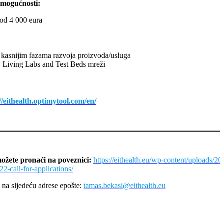
 mogućnosti:
 od 4 000 eura
 kasnijim fazama razvoja proizvoda/usluga
oj Living Labs and Test Beds mreži
//eithealth.optimytool.com/en/
možete pronaći na poveznici:
https://eithealth.eu/wp-content/upload
22-call-for-applications/
na sljedeću adrese epošte:
tamas.bekasi@eithealth.eu