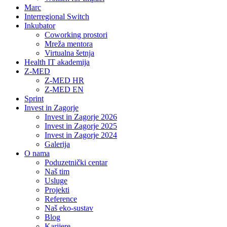
Marc
Interregional Switch
Inkubator
Coworking prostori
Mreža mentora
Virtualna šetnja
Health IT akademija
Z-MED
Z-MED HR
Z-MED EN
Sprint
Invest in Zagorje
Invest in Zagorje 2026
Invest in Zagorje 2025
Invest in Zagorje 2024
Galerija
O nama
Poduzetnički centar
Naš tim
Usluge
Projekti
Reference
Naš eko-sustav
Blog
Karijere