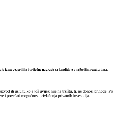
ju izazove, prilike i vrijedne nagrade za kandidate s najboljim rezultatima.
vod ili uslugu koja još uvijek nije na tržištu, tj. ne donosi prihode. P
ere i povećati mogućnost privlačenja privatnih investicija.