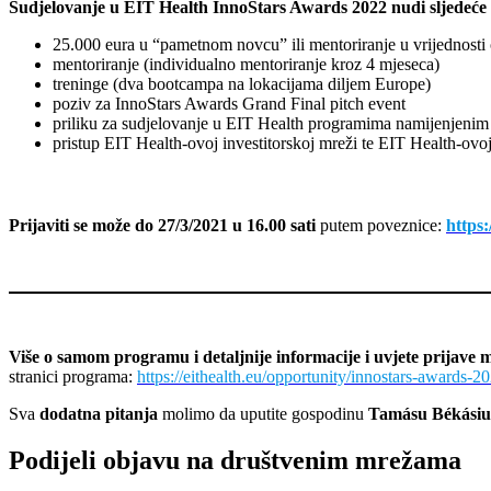
Sudjelovanje u EIT Health InnoStars Awards 2022 nudi sljedeće
25.000 eura u “pametnom novcu” ili mentoriranje u vrijednosti
mentoriranje (individualno mentoriranje kroz 4 mjeseca)
treninge (dva bootcampa na lokacijama diljem Europe)
poziv za InnoStars Awards Grand Final pitch event
priliku za sudjelovanje u EIT Health programima namijenjenim
pristup EIT Health-ovoj investitorskoj mreži te EIT Health-ov
Prijaviti se može do 27/3/2021 u 16.00 sati
putem poveznice:
https:
Više o samom programu i detaljnije informacije i uvjete prijave 
stranici programa:
https://eithealth.eu/opportunity/innostars-awards-20
Sva
dodatna pitanja
molimo da uputite gospodinu
Tamásu Békásiu
Podijeli objavu na društvenim mrežama