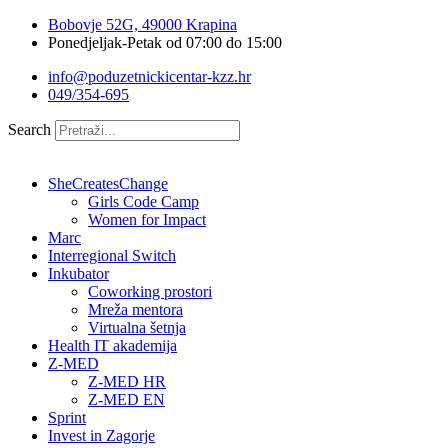
Idi
Bobovje 52G, 49000 Krapina
na
Ponedjeljak-Petak od 07:00 do 15:00
sadržaj
info@poduzetnickicentar-kzz.hr
049/354-695
Search
SheCreatesChange
Girls Code Camp
Women for Impact
Marc
Interregional Switch
Inkubator
Coworking prostori
Mreža mentora
Virtualna šetnja
Health IT akademija
Z-MED
Z-MED HR
Z-MED EN
Sprint
Invest in Zagorje