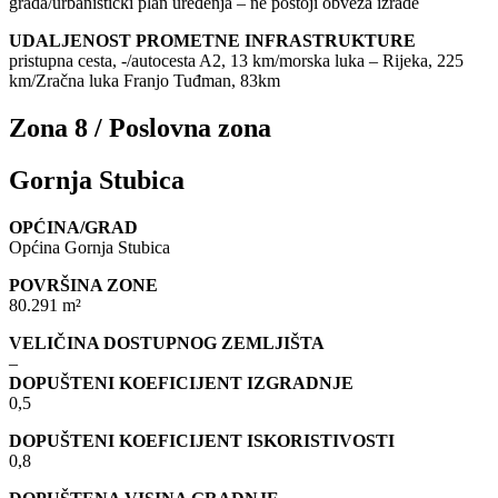
grada/urbanistički plan uređenja – ne postoji obveza izrade
UDALJENOST PROMETNE INFRASTRUKTURE
pristupna cesta, -/autocesta A2, 13 km/morska luka – Rijeka, 225
km/Zračna luka Franjo Tuđman, 83km
Zona 8 / Poslovna zona
Gornja Stubica
OPĆINA/GRAD
Općina Gornja Stubica
POVRŠINA ZONE
80.291 m²
VELIČINA DOSTUPNOG ZEMLJIŠTA
–
DOPUŠTENI KOEFICIJENT IZGRADNJE
0,5
DOPUŠTENI KOEFICIJENT ISKORISTIVOSTI
0,8