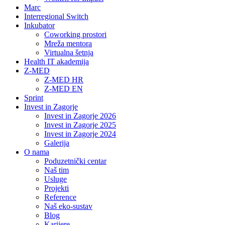
Marc
Interregional Switch
Inkubator
Coworking prostori
Mreža mentora
Virtualna šetnja
Health IT akademija
Z-MED
Z-MED HR
Z-MED EN
Sprint
Invest in Zagorje
Invest in Zagorje 2026
Invest in Zagorje 2025
Invest in Zagorje 2024
Galerija
O nama
Poduzetnički centar
Naš tim
Usluge
Projekti
Reference
Naš eko-sustav
Blog
Karijere