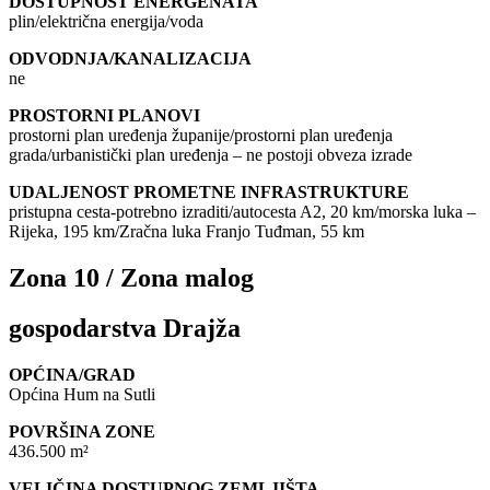
DOSTUPNOST ENERGENATA
plin/električna energija/voda
ODVODNJA/KANALIZACIJA
ne
PROSTORNI PLANOVI
prostorni plan uređenja županije/prostorni plan uređenja
grada/urbanistički plan uređenja – ne postoji obveza izrade
UDALJENOST PROMETNE INFRASTRUKTURE
pristupna cesta-potrebno izraditi/autocesta A2, 20 km/morska luka –
Rijeka, 195 km/Zračna luka Franjo Tuđman, 55 km
Zona 10 / Zona malog
gospodarstva Drajža
OPĆINA/GRAD
Općina Hum na Sutli
POVRŠINA ZONE
436.500 m²
VELIČINA DOSTUPNOG ZEMLJIŠTA