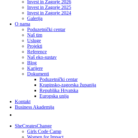
Invest in Zagorje 2026
Invest in Zagorje 2025
Invest in Zagorje 2024
Galerija
O nama
Poduzetnički centar
Naš tim
Usluge
Projekti
Reference
Naš eko-sustav
Blog
Karijere
Dokumenti
Poduzetnički centar
Krapinsko-zagorska županija
Republika Hrvatska
Europska unija
Kontakt
Business Akademija
SheCreatesChange
Girls Code Camp
Women for Impact