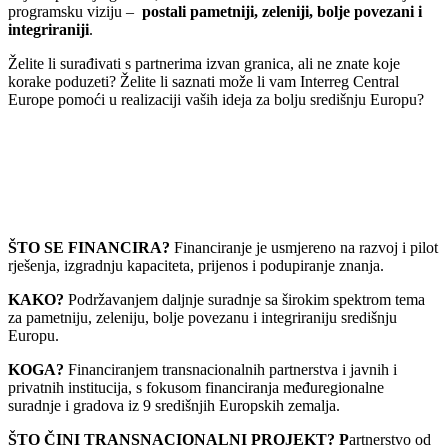
programsku viziju –
postali pametniji, zeleniji, bolje povezani i
integriraniji
.
Želite li surađivati ​​s partnerima izvan granica, ali ne znate koje
korake poduzeti? Želite li saznati može li vam Interreg Central
Europe pomoći u realizaciji vaših ideja za bolju središnju Europu?
ŠTO SE FINANCIRA?
Financiranje je usmjereno na razvoj i pilot
rješenja, izgradnju kapaciteta, prijenos i podupiranje znanja.
KAKO?
Podržavanjem daljnje suradnje sa širokim spektrom tema
za pametniju, zeleniju, bolje povezanu i integriraniju središnju
Europu.
KOGA?
Financiranjem transnacionalnih partnerstva i javnih i
privatnih institucija, s fokusom financiranja međuregionalne
suradnje i gradova iz 9 središnjih Europskih zemalja.
ŠTO ČINI TRANSNACIONALNI PROJEKT? P
artnerstvo od