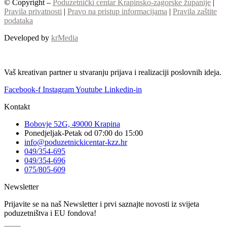
© Copyright –
Poduzetnički centar Krapinsko-zagorske županije
|
Pravila privatnosti
|
Pravo na pristup informacijama
|
Pravila zaštite
podataka
Developed by
krMedia
Vaš kreativan partner u stvaranju prijava i realizaciji poslovnih ideja.
Facebook-f
Instagram
Youtube
Linkedin-in
Kontakt
Bobovje 52G, 49000 Krapina
Ponedjeljak-Petak od 07:00 do 15:00
info@poduzetnickicentar-kzz.hr
049/354-695
049/354-696
075/805-609
Newsletter
Prijavite se na naš Newsletter i prvi saznajte novosti iz svijeta
poduzetništva i EU fondova!