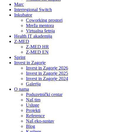
Marc
Interregional Switch
Inkubator
Coworking prostori
Mreža mentora
Virtualna šetnja
Health IT akademija
Z-MED
Z-MED HR
Z-MED EN
Sprint
Invest in Zagorje
Invest in Zagorje 2026
Invest in Zagorje 2025
Invest in Zagorje 2024
Galerija
O nama
Poduzetnički centar
Naš tim
Usluge
Projekti
Reference
Naš eko-sustav
Blog
Karijere