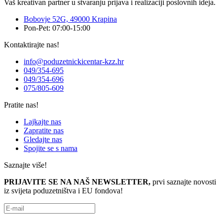
Vaš kreativan partner u stvaranju prijava i realizaciji poslovnih ideja.
Bobovje 52G, 49000 Krapina
Pon-Pet: 07:00-15:00
Kontaktirajte nas!
info@poduzetnickicentar-kzz.hr
049/354-695
049/354-696
075/805-609
Pratite nas!
Lajkajte nas
Zapratite nas
Gledajte nas
Spojite se s nama
Saznajte više!
PRIJAVITE SE NA NAŠ NEWSLETTER,
prvi saznajte novosti
iz svijeta poduzetništva i EU fondova!