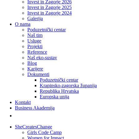
Invest in Zagorje 2026
Invest in Zagorje 2025
Invest in Zagorje 2024
Galerija
O nama
Poduzetnički centar
Naš tim
Usluge
Projekti
Reference
Naš eko-sustav
Blog
Karijere
Dokumenti
Poduzetnički centar
Krapinsko-zagorska županija
Republika Hrvatska
Europska unija
Kontakt
Business Akademija
SheCreatesChange
Girls Code Camp
Women for Impact