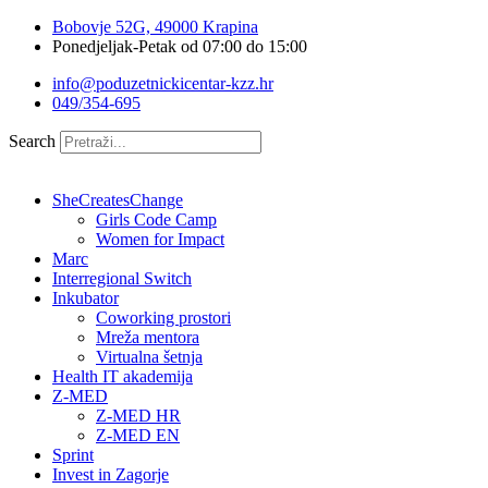
Idi
Bobovje 52G, 49000 Krapina
na
Ponedjeljak-Petak od 07:00 do 15:00
sadržaj
info@poduzetnickicentar-kzz.hr
049/354-695
Search
SheCreatesChange
Girls Code Camp
Women for Impact
Marc
Interregional Switch
Inkubator
Coworking prostori
Mreža mentora
Virtualna šetnja
Health IT akademija
Z-MED
Z-MED HR
Z-MED EN
Sprint
Invest in Zagorje