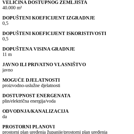
VELIČINA DOSTUPNOG ZEMLJIŠTA
40.000 m²
DOPUŠTENI KOEFICIJENT IZGRADNJE
0,5
DOPUŠTENI KOEFICIJENT ISKORISTIVOSTI
0,5
DOPUŠTENA VISINA GRADNJE
11 m
JAVNO ILI PRIVATNO VLASNIŠTVO
javno
MOGUĆE DJELATNOSTI
proizvodno-uslužne djelatnosti
DOSTUPNOST ENERGENATA
plin/električna energija/voda
ODVODNJA/KANALIZACIJA
da
PROSTORNI PLANOVI
prostorni plan uređenja županije/prostorni plan uređenja