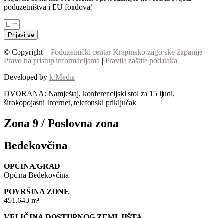
poduzetništva i EU fondova!
Prijavi se
© Copyright –
Poduzetnički centar Krapinsko-zagorske županije
|
Pravo na pristup informacijama
|
Pravila zaštite podataka
Developed by
krMedia
DVORANA: Namještaj, konferencijski stol za 15 ljudi,
širokopojasni Internet, telefonski priključak
Zona 9 / Poslovna zona
Bedekovčina
OPĆINA/GRAD
Općina Bedekovčina
POVRŠINA ZONE
451.643 m²
VELIČINA DOSTUPNOG ZEMLJIŠTA