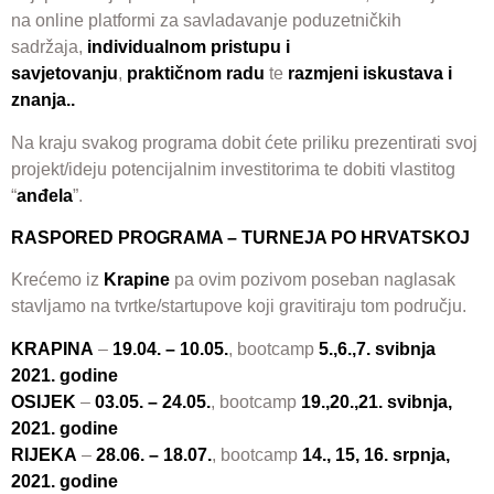
na online platformi za savladavanje poduzetničkih
sadržaja,
individualnom pristupu i
savjetovanju
,
praktičnom radu
te
razmjeni iskustava i
znanja..
Na kraju svakog programa dobit ćete priliku prezentirati svoj
projekt/ideju potencijalnim investitorima te dobiti vlastitog
“
anđela
”.
RASPORED PROGRAMA – TURNEJA PO HRVATSKOJ
Krećemo iz
Krapine
pa ovim pozivom poseban naglasak
stavljamo na tvrtke/startupove koji gravitiraju tom području.
KRAPINA
–
19.04. – 10.05.
, bootcamp
5.,6.,7. svibnja
2021. godine
OSIJEK
–
03.05. – 24.05.
, bootcamp
19.,20.,21. svibnja,
2021. godine
RIJEKA
–
28.06. – 18.07.
, bootcamp
14., 15, 16. srpnja,
2021. godine