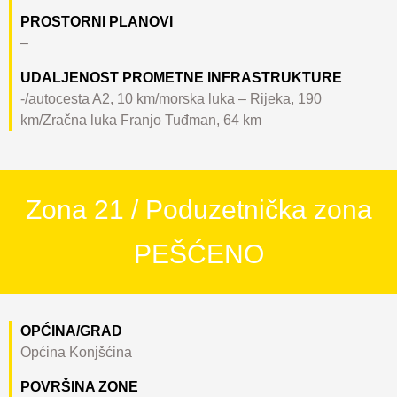
PROSTORNI PLANOVI
–
UDALJENOST PROMETNE INFRASTRUKTURE
-/autocesta A2, 10 km/morska luka – Rijeka, 190
km/Zračna luka Franjo Tuđman, 64 km
Zona 21 / Poduzetnička zona
PEŠĆENO
OPĆINA/GRAD
Općina Konjšćina
POVRŠINA ZONE