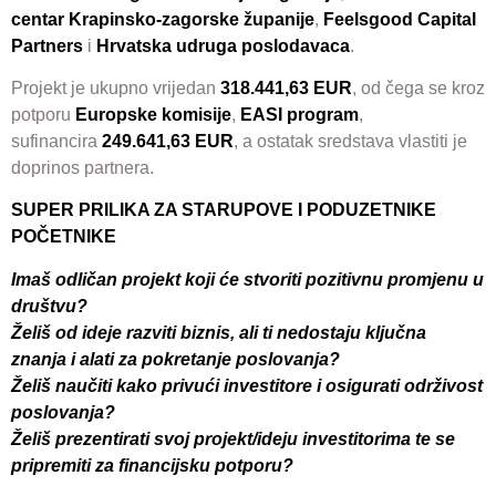
centar Krapinsko-zagorske županije
,
Feelsgood Capital
Partners
i
Hrvatska udruga poslodavaca
.
Projekt je ukupno vrijedan
318.441,63 EUR
, od čega se kroz
potporu
Europske komisije
,
EASI program
,
sufinancira
249.641,63 EUR
, a ostatak sredstava vlastiti je
doprinos partnera.
SUPER PRILIKA ZA STARUPOVE I PODUZETNIKE
POČETNIKE
Imaš odličan projekt koji će stvoriti pozitivnu promjenu u
društvu?
Želiš od ideje razviti biznis, ali ti nedostaju ključna
znanja i alati za pokretanje poslovanja?
Želiš naučiti kako privući investitore i osigurati održivost
poslovanja?
Želiš prezentirati svoj projekt/ideju investitorima te se
pripremiti za financijsku potporu?