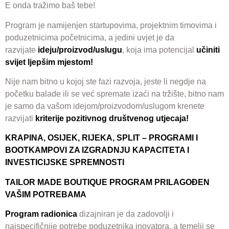
E onda tražimo baš tebe!
Program je namijenjen startupovima, projektnim timovima i
poduzetnicima početnicima, a jedini uvjet je da
razvijate
ideju/proizvod/uslugu
, koja ima potencijal
učiniti
svijet ljepšim mjestom!
Nije nam bitno u kojoj ste fazi razvoja, jeste li negdje na
početku balade ili se već spremate izaći na tržište, bitno nam
je samo da vašom idejom/proizvodom/uslugom krenete
razvijati
kriterije pozitivnog društvenog utjecaja!
KRAPINA, OSIJEK, RIJEKA, SPLIT – PROGRAMI I
BOOTKAMPOVI ZA IZGRADNJU KAPACITETA I
INVESTICIJSKE SPREMNOSTI
TAILOR MADE BOUTIQUE PROGRAM PRILAGOĐEN
VAŠIM POTREBAMA
Program radionica
dizajniran je da zadovolji i
najspecifičnije potrebe poduzetnika inovatora, a temelji se