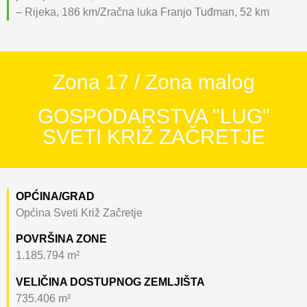
– Rijeka, 186 km/Zračna luka Franjo Tuđman, 52 km
Zona 17 / Zona malog
GOSPODARSTVA "LUG"
SVETI KRIŽ ZAČRETJE
OPĆINA/GRAD
Općina Sveti Križ Začretje
POVRŠINA ZONE
1.185.794 m²
VELIČINA DOSTUPNOG ZEMLJIŠTA
735.406 m²