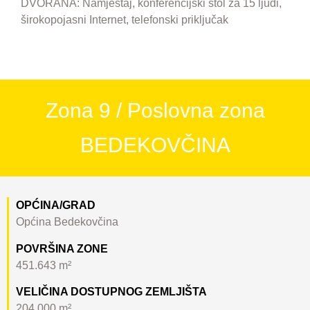
DVORANA: Namještaj, konferencijski stol za 15 ljudi,
širokopojasni Internet, telefonski priključak
Zona 9 / Poslovna zona
BEDEKOVČINA
OPĆINA/GRAD
Općina Bedekovčina
POVRŠINA ZONE
451.643 m²
VELIČINA DOSTUPNOG ZEMLJIŠTA
204.000 m²