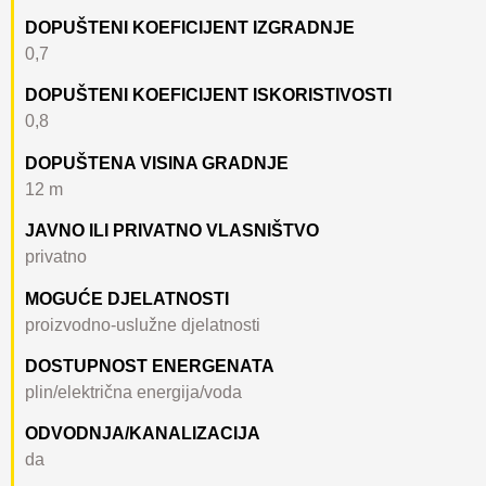
DOPUŠTENI KOEFICIJENT IZGRADNJE
0,7
DOPUŠTENI KOEFICIJENT ISKORISTIVOSTI
0,8
DOPUŠTENA VISINA GRADNJE
12 m
JAVNO ILI PRIVATNO VLASNIŠTVO
privatno
MOGUĆE DJELATNOSTI
proizvodno-uslužne djelatnosti
DOSTUPNOST ENERGENATA
plin/električna energija/voda
ODVODNJA/KANALIZACIJA
da