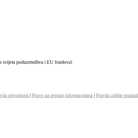
iz svijeta poduzetništva i EU fondova!
vila privatnosti
|
Pravo na pristup informacijama
|
Pravila zaštite podata