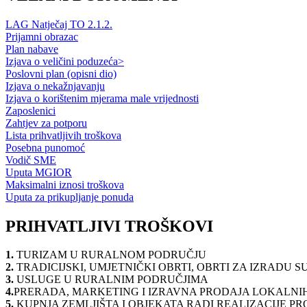
LAG Natječaj TO 2.1.2.
Prijamni obrazac
Plan nabave
Izjava o veličini poduzeća>
Poslovni plan (opisni dio)
Izjava o nekažnjavanju
Izjava o korištenim mjerama male vrijednosti
Zaposlenici
Zahtjev za potporu
Lista prihvatljivih troškova
Posebna punomoć
Vodič SME
Uputa MGIOR
Maksimalni iznosi troškova
Uputa za prikupljanje ponuda
PRIHVATLJIVI TROŠKOVI
1.
TURIZAM U RURALNOM PODRUČJU
2.
TRADICIJSKI, UMJETNIČKI OBRTI, OBRTI ZA IZRADU 
3.
USLUGE U RURALNIM PODRUČJIMA
4.
PRERADA, MARKETING I IZRAVNA PRODAJA LOKALNI
5.
KUPNJA ZEMLJIŠTA I OBJEKATA RADI REALIZACIJE P