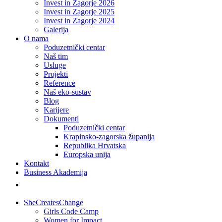
Invest in Zagorje 2026
Invest in Zagorje 2025
Invest in Zagorje 2024
Galerija
O nama
Poduzetnički centar
Naš tim
Usluge
Projekti
Reference
Naš eko-sustav
Blog
Karijere
Dokumenti
Poduzetnički centar
Krapinsko-zagorska županija
Republika Hrvatska
Europska unija
Kontakt
Business Akademija
SheCreatesChange
Girls Code Camp
Women for Impact