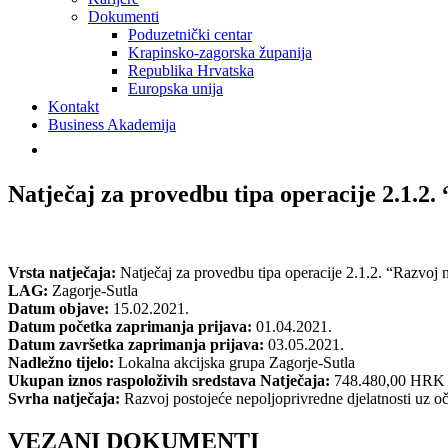
Dokumenti
Poduzetnički centar
Krapinsko-zagorska županija
Republika Hrvatska
Europska unija
Kontakt
Business Akademija
Natječaj za provedbu tipa operacije 2.1.2.
Vrsta natječaja:
Natječaj za provedbu tipa operacije 2.1.2. “Razvoj n
LAG:
Zagorje-Sutla
Datum objave:
15.02.2021.
Datum početka zaprimanja prijava:
01.04.2021.
Datum završetka zaprimanja prijava:
03.05.2021.
Nadležno tijelo:
Lokalna akcijska grupa Zagorje-Sutla
Ukupan iznos raspoloživih sredstava Natječaja:
748.480,00 HRK
Svrha natječaja:
Razvoj postojeće nepoljoprivredne djelatnosti uz oču
VEZANI DOKUMENTI