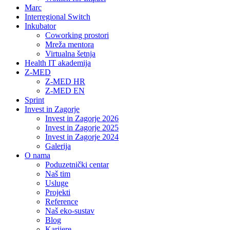
Marc
Interregional Switch
Inkubator
Coworking prostori
Mreža mentora
Virtualna šetnja
Health IT akademija
Z-MED
Z-MED HR
Z-MED EN
Sprint
Invest in Zagorje
Invest in Zagorje 2026
Invest in Zagorje 2025
Invest in Zagorje 2024
Galerija
O nama
Poduzetnički centar
Naš tim
Usluge
Projekti
Reference
Naš eko-sustav
Blog
Karijere