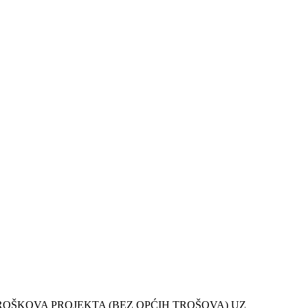
TROŠKOVA PROJEKTA (BEZ OPĆIH TROŠOVA) UZ