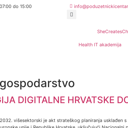
07:00 do 15:00
info@poduzetnickicentar
SheCreatesC
Health IT akademija
o gospodarstvo
JA DIGITALNE HRVATSKE DO
o 2032. višesektorski je akt strateškog planiranja usklađen
ropske unije i Republike Hrvatske, uključujući Nacionalni p