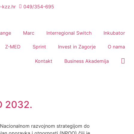
-kzz.hr
049/354-695
hange
Marc
Interregional Switch
Inkubator
Z-MED
Sprint
Invest in Zagorje
O nama
Kontakt
Business Akademija
 2032.
 s Nacionalnom razvojnom strategijom do
lan oporavka i otpornosti (NPOO) čiji je