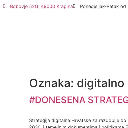
Bobovje 52G, 49000 Krapina
Ponedjeljak-Petak od 
Oznaka:
digitaln
#DONESENA STRATEGI
Strategija digitalne Hrvatske za razdoblje d
2030. i temeljnim dokumentima i politikama Eu